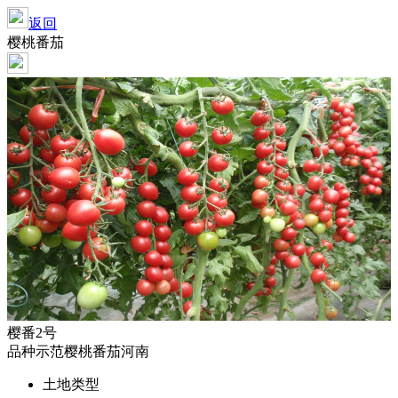
返回
樱桃番茄
樱番2号
品种示范
樱桃番茄
河南
土地类型