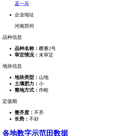
孟一乐
企业地址
河南郑州
品种信息
品种名称：
樱番2号
审定情况：
未审定
地块信息
地块类型：
山地
土壤肥力：
小
整地方式：
作畦
定值期
整齐度：
不齐
长势：
不好
各地数字示范田数据