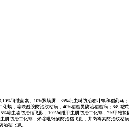
10,10%阿维菌素、10%虱螨脲、35%吡虫啉防治卷叶螟和稻蓟马；
化螟，噻呋酰胺防治纹枯病，40%稻瘟灵防治稻瘟病；8/8,碱式
%噻虫嗪防治稻飞虱，10%阿维甲虫肼防治二化螟，2%甲维盐防治卷叶
维甲虫肼防治二化螟，烯啶吡蚜酮防治稻飞虱，井岗霉素防治纹枯病
胺防治稻飞虱。