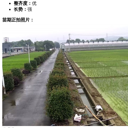
整齐度：
优
长势：
强
苗期正拍照片：