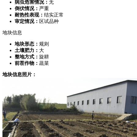
病虫危害情况：
无
倒伏情况：
严重
耐热性表现：
结实正常
审定情况：
区试品种
地块信息
地块形态：
规则
土壤肥力：
大
整地方式：
旋耕
前茬作物：
蔬菜
地块信息照片：