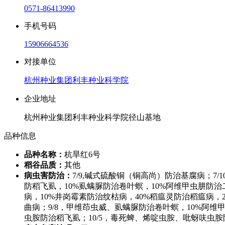
0571-86413990
手机号码
15906664536
对接单位
杭州种业集团利丰种业科学院
企业地址
杭州种业集团利丰种业科学院径山基地
品种信息
品种名称：
杭旱红6号
稻谷品质：
其他
病虫害防治：
7/9,碱式硫酸铜（铜高尚）防治基腐病；7/
防稻飞虱，10%虱螨脲防治卷叶螟，10%阿维甲虫肼防治二
病，10%井岗霉素防治纹枯病，40%稻瘟灵防治稻瘟病，25
曲病；9/8，甲维茚虫威、虱螨脲防治卷叶螟，10%阿
虫胺防治稻飞虱；10/5，毒死蜱、烯啶虫胺、吡蚜呋虫