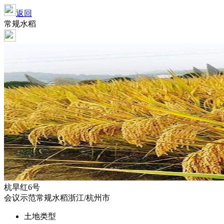
返回
常规水稻
杭旱红6号
会议示范
常规水稻
浙江/杭州市
土地类型