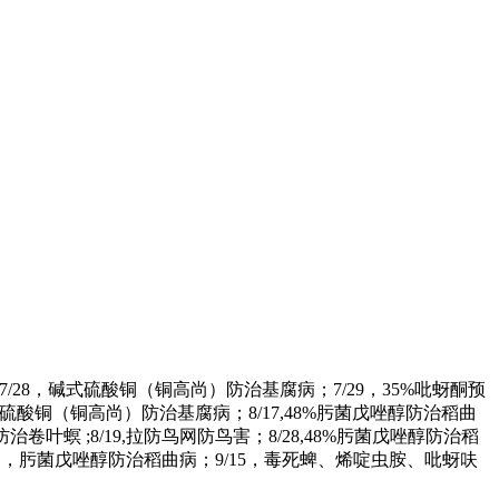
7/28，碱式硫酸铜（铜高尚）防治基腐病；7/29，35%吡蚜酮预
硫酸铜（铜高尚）防治基腐病；8/17,48%肟菌戊唑醇防治稻曲
螟 ;8/19,拉防鸟网防鸟害；8/28,48%肟菌戊唑醇防治稻
，肟菌戊唑醇防治稻曲病；9/15，毒死蜱、烯啶虫胺、吡蚜呋