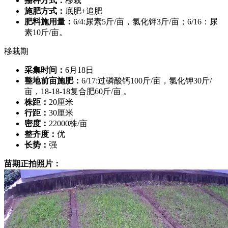
播种方式：
移栽
施肥方式：
底肥+追肥
肥料施用量：
6/4:尿素5斤/亩，氯化钾3斤/亩；6/16：尿
素10斤/亩。
移栽期
采集时间：
6月18日
整地前亩施肥：
6/17:过磷酸钙100斤/亩，氯化钾30斤/
亩，18-18-18复合肥60斤/亩 。
株距：
20厘米
行距：
30厘米
密度：
22000株/亩
整齐度：
优
长势：
强
苗期正拍照片：