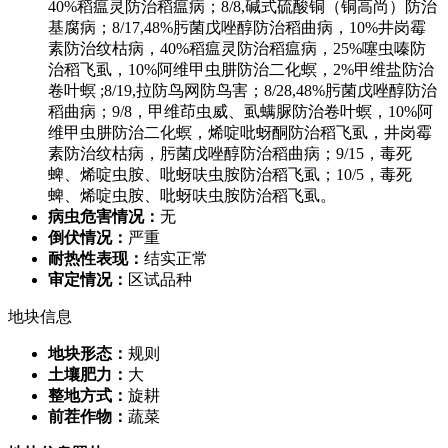
40%稻瘟灵防治稻瘟病；8/8,碱式硫酸铜（铜高尚）防治
基腐病；8/17,48%肟菌戊唑醇防治稻曲病，10%井岗霉
素防治纹枯病，40%稻瘟灵防治稻瘟病，25%噻虫嗪防
治稻飞虱，10%阿维甲虫肼防治二化螟，2%甲维盐防治
卷叶螟 ;8/19,拉防鸟网防鸟害；8/28,48%肟菌戊唑醇防治
稻曲病；9/8，甲维茚虫威、虱螨脲防治卷叶螟，10%阿
维甲虫肼防治二化螟，烯啶吡蚜酮防治稻飞虱，井岗霉
素防治纹枯病，肟菌戊唑醇防治稻曲病；9/15，毒死
蜱、烯啶虫胺、吡蚜呋虫胺防治稻飞虱；10/5，毒死
蜱、烯啶虫胺、吡蚜呋虫胺防治稻飞虱。
病虫危害情况：
无
倒伏情况：
严重
耐热性表现：
结实正常
审定情况：
区试品种
地块信息
地块形态：
规则
土壤肥力：
大
整地方式：
旋耕
前茬作物：
蔬菜