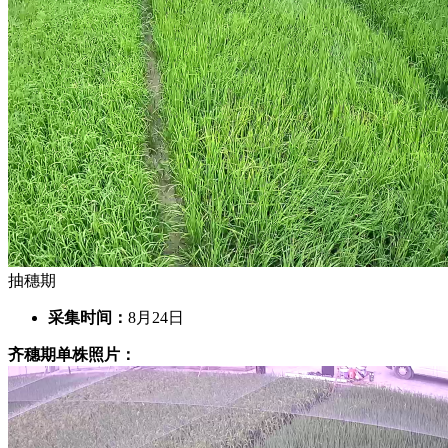
抽穗期
采集时间：
8月24日
齐穗期单株照片：