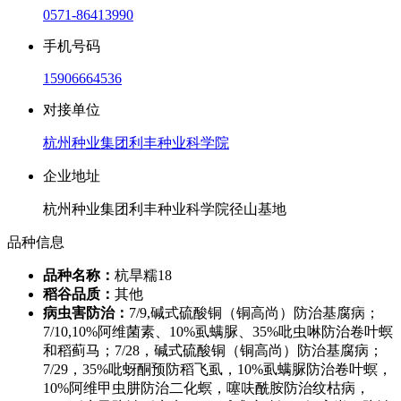
0571-86413990
手机号码
15906664536
对接单位
杭州种业集团利丰种业科学院
企业地址
杭州种业集团利丰种业科学院径山基地
品种信息
品种名称：
杭旱糯18
稻谷品质：
其他
病虫害防治：
7/9,碱式硫酸铜（铜高尚）防治基腐病；
7/10,10%阿维菌素、10%虱螨脲、35%吡虫啉防治卷叶螟
和稻蓟马；7/28，碱式硫酸铜（铜高尚）防治基腐病；
7/29，35%吡蚜酮预防稻飞虱，10%虱螨脲防治卷叶螟，
10%阿维甲虫肼防治二化螟，噻呋酰胺防治纹枯病，