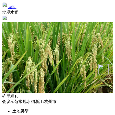
返回
常规水稻
杭旱糯18
会议示范
常规水稻
浙江/杭州市
土地类型