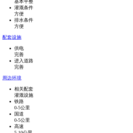
基本平整
灌溉条件
方便
排水条件
方便
配套设施
供电
完善
进入道路
完善
周边环境
相关配套
灌溉设施
铁路
0-5公里
国道
0-5公里
高速
5-10公里