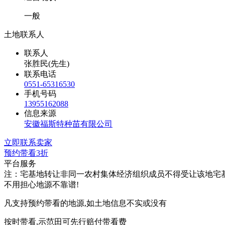
一般
土地联系人
联系人
张胜民(先生)
联系电话
0551-65316530
手机号码
13955162088
信息来源
安徽福斯特种苗有限公司
立即联系卖家
预约带看
3折
平台服务
注：宅基地转让非同一农村集体经济组织成员不得受让该地宅
不用担心地源不靠谱!
凡支持预约带看的地源,如土地信息不实或没有
按时带看,示范田可先行赔付带看费